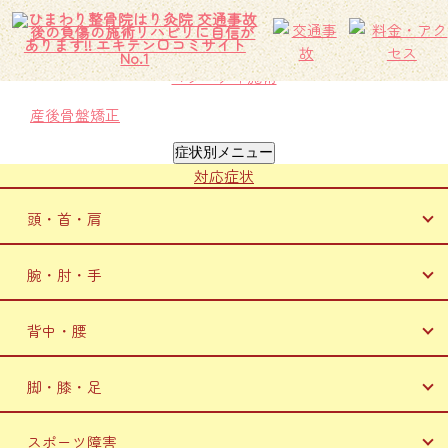
?>
施術メニュー
骨盤矯正
マタニティ施術
産後骨盤矯正
症状別メニュー
対応症状
頭・首・肩
頭痛
腕・肘・手
顎関節症
寝違え
テニス肘
ストレートネック
背中・腰
ゴルフ肘
肩こり
肩甲骨の柔軟性
腱鞘炎
野球肩
脚・膝・足
背中痛
背中の痛み
五十肩（四十肩）
股関節痛
猫背
スポーツ障害
膝痛・関節痛