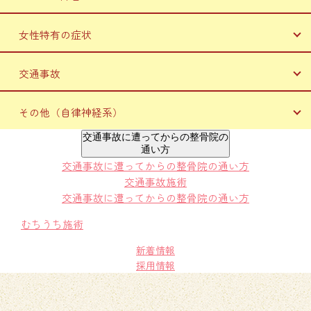
肋間神経痛
オスグッド
スポーツ障害
腰痛
シンスプリント
女性特有の症状
野球肩
ぎっくり腰
むくみ
テニス肘
妊婦（マタニティ）頭痛・胃痛・逆子・原因不明の不調
ヘルニア
ゴルフ肘
交通事故
妊婦（マタニティ）腰痛・骨盤痛・恥骨痛・股関節痛
足底腱膜炎
脊柱管狭窄症
オスグッド
妊婦（マタニティ）坐骨神経痛・足が痛い・つる・むくみ
交通事故に遭ってからの整骨院の通い方
シンスプリント
坐骨神経痛
加齢による障害の予防（女性編）
その他（自律神経系）
肉離れ
むちうち施術
むくみ
自律神経失調症
交通事故に遭ってからの整骨院の
捻挫・打撲
通い方
睡眠障害
冷え性
交通事故に遭ってからの整骨院の通い方
足底腱膜炎
めまい
交通事故施術
頭痛
交通事故に遭ってからの整骨院の通い方
耳鳴り
ストレートネック
むちうち施術
むくみ
新着情報
冷え性
採用情報
整体
マッサージで改善しない痛み